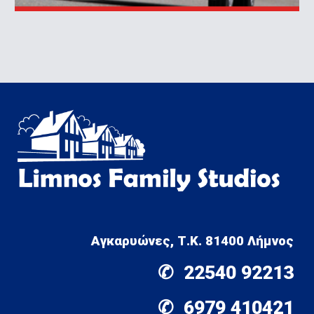
Αγκαρυώνες,
 Τ.Κ. 81400 
Λήμνος
✆  
22540 92213
✆  
6979 410421